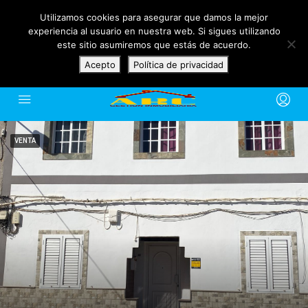
10:00 a
Utilizamos cookies para asegurar que damos la mejor
(+34) 928 16 20 98 / 626 34
C/ Manuel Velazquez
experiencia al usuario en nuestra web. Si sigues utilizando
14:00
41 17
Cabrera, 23
este sitio asumiremos que estás de acuerdo.
Lunes a
antonio@inmoarc.com
Gran Tarajal, 35620
Acepto
Política de privacidad
Viernes
VENTA