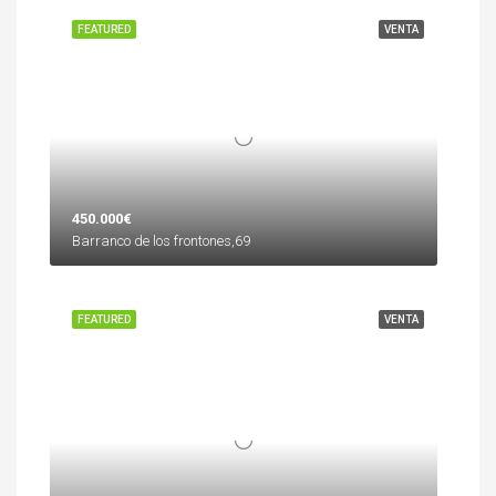
FEATURED
VENTA
450.000€
Barranco de los frontones,69
FEATURED
VENTA